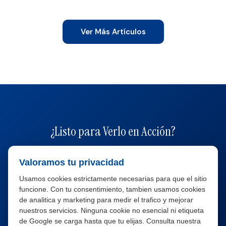
Ver Más Artículos
¿Listo para Verlo en Acción?
Únase a cientos de rentadoras que usan Car Rental
Valoramos tu privacidad
Solutions para optimizar operaciones y aumentar
Usamos cookies estrictamente necesarias para que el sitio
ingresos.
funcione. Con tu consentimiento, tambien usamos cookies
de analitica y marketing para medir el trafico y mejorar
nuestros servicios. Ninguna cookie no esencial ni etiqueta
Agendar una demo gratis
de Google se carga hasta que tu elijas. Consulta nuestra